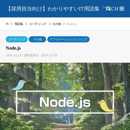
【採用担当向け】わかりやすいIT用語集「TECH
検索
用語集
コーディング
その他
Node.js
LAB」
コーディング
その他
アプリケーションエンジニア
Node.js
2021.11.25 / 最終更新日：2024.12.20